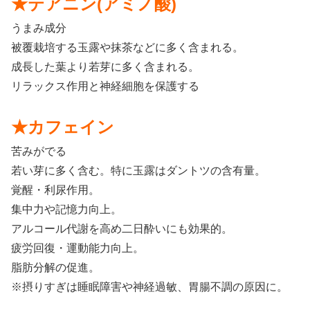
★テアニン(アミノ酸)
うまみ成分
被覆栽培する玉露や抹茶などに多く含まれる。
成長した葉より若芽に多く含まれる。
リラックス作用と神経細胞を保護する
★カフェイン
苦みがでる
若い芽に多く含む。特に玉露はダントツの含有量。
覚醒・利尿作用。
集中力や記憶力向上。
アルコール代謝を高め二日酔いにも効果的。
疲労回復・運動能力向上。
脂肪分解の促進。
※摂りすぎは睡眠障害や神経過敏、胃腸不調の原因に。