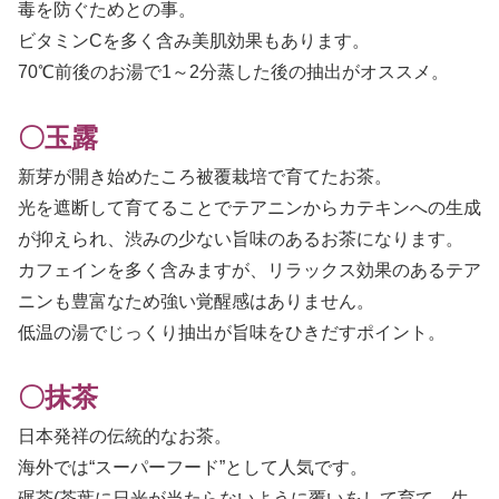
毒を防ぐためとの事。
ビタミンCを多く含み美肌効果もあります。
70℃前後のお湯で1～2分蒸した後の抽出がオススメ。
〇玉露
新芽が開き始めたころ被覆栽培で育てたお茶。
光を遮断して育てることでテアニンからカテキンへの生成
が抑えられ、渋みの少ない旨味のあるお茶になります。
カフェインを多く含みますが、リラックス効果のあるテア
ニンも豊富なため強い覚醒感はありません。
低温の湯でじっくり抽出が旨味をひきだすポイント。
〇抹茶
日本発祥の伝統的なお茶。
海外では“スーパーフード”として人気です。
碾茶(茶葉に日光が当たらないように覆いをして育て、生