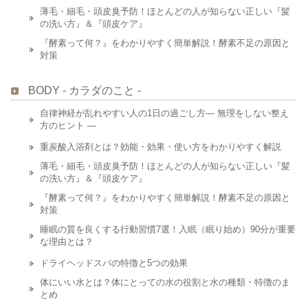
薄毛・細毛・頭皮臭予防！ほとんどの人が知らない正しい『髪
の洗い方』＆『頭皮ケア』
『酵素って何？』をわかりやすく簡単解説！酵素不足の原因と
対策
BODY - カラダのこと -
自律神経が乱れやすい人の1日の過ごし方― 無理をしない整え
方のヒント ―
重炭酸入浴剤とは？効能・効果・使い方をわかりやすく解説
薄毛・細毛・頭皮臭予防！ほとんどの人が知らない正しい『髪
の洗い方』＆『頭皮ケア』
『酵素って何？』をわかりやすく簡単解説！酵素不足の原因と
対策
睡眠の質を良くする行動習慣7選！入眠（眠り始め）90分が重要
な理由とは？
ドライヘッドスパの特徴と5つの効果
体にいい水とは？体にとっての水の役割と水の種類・特徴のま
とめ