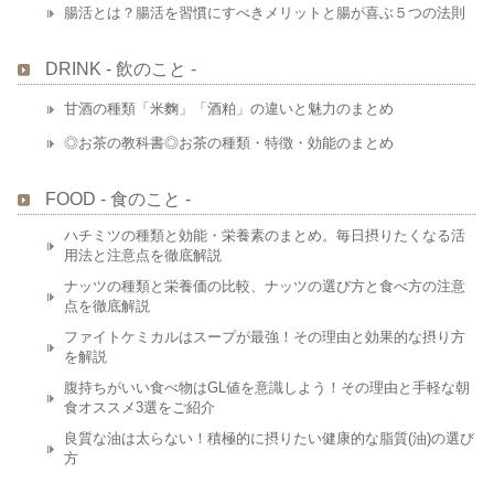
腸活とは？腸活を習慣にすべきメリットと腸が喜ぶ５つの法則
DRINK - 飲のこと -
甘酒の種類「米麴」「酒粕」の違いと魅力のまとめ
◎お茶の教科書◎お茶の種類・特徴・効能のまとめ
FOOD - 食のこと -
ハチミツの種類と効能・栄養素のまとめ。毎日摂りたくなる活
用法と注意点を徹底解説
ナッツの種類と栄養価の比較、ナッツの選び方と食べ方の注意
点を徹底解説
ファイトケミカルはスープが最強！その理由と効果的な摂り方
を解説
腹持ちがいい食べ物はGL値を意識しよう！その理由と手軽な朝
食オススメ3選をご紹介
良質な油は太らない！積極的に摂りたい健康的な脂質(油)の選び
方