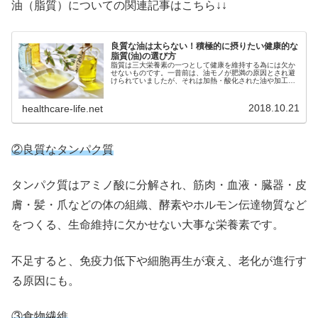
油（脂質）についての関連記事はこちら↓↓
良質な油は太らない！積極的に摂りたい健康的な
脂質(油)の選び方
脂質は三大栄養素の一つとして健康を維持する為には欠か
せないものです。一昔前は、油モノが肥満の原因とされ避
けられていましたが、それは加熱・酸化された油や加工油
脂などの多量摂取のこと。良質な油の摂取は、細胞膜の形
成や、肌や髪を健康に保つ役割、脳...
2018.10.21
healthcare-life.net
②良質なタンパク質
タンパク質はアミノ酸に分解され、筋肉・血液・臓器・皮
膚・髪・爪などの体の組織、酵素やホルモン伝達物質など
をつくる、生命維持に欠かせない大事な栄養素です。
不足すると、免疫力低下や細胞再生が衰え、老化が進行す
る原因にも。
③食物繊維