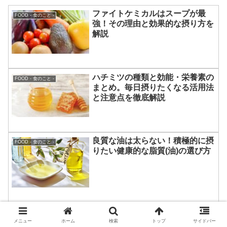
ファイトケミカルはスープが最
FOOD - 食のこと -
強！その理由と効果的な摂り方を
解説
ハチミツの種類と効能・栄養素の
FOOD - 食のこと -
まとめ。毎日摂りたくなる活用法
と注意点を徹底解説
良質な油は太らない！積極的に摂
FOOD - 食のこと -
りたい健康的な脂質(油)の選び方
腹持ちがいい食べ物はGL値を意
FOOD - 食のこと -
識しよう！その理由と手軽な朝食
メニュー
ホーム
検索
トップ
サイドバー