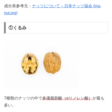
成分表参考元：
ナッツについて – 日本ナッツ協会 (jna-
nut.org)
①くるみ
7種類のナッツの中で
多価脂肪酸（αリノレン酸）
が最も
多い。