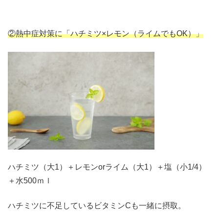
②熱中症対策に「ハチミツ×レモン（ライムでもOK）」
ハチミツ（大1）＋レモンorライム（大1）＋塩（小1/4）
＋水500ｍｌ
ハチミツに不足しているビタミンCも一緒に摂取。