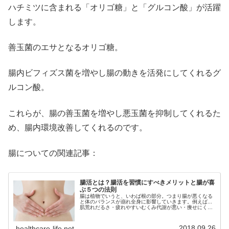
ハチミツに含まれる「オリゴ糖」と「グルコン酸」が活躍
します。
善玉菌のエサとなるオリゴ糖。
腸内ビフィズス菌を増やし腸の動きを活発にしてくれるグ
ルコン酸。
これらが、腸の善玉菌を増やし悪玉菌を抑制してくれるた
め、腸内環境改善してくれるのです。
腸についての関連記事：
腸活とは？腸活を習慣にすべきメリットと腸が喜
ぶ５つの法則
腸は植物でいうと、いわば根の部分。つまり腸が悪くなる
と体のバランスが崩れ全身に影響していきます。例えば...
肌荒れだるさ・疲れやすいむくみ代謝が悪い・痩せにくい
すぐ風邪をひく憂鬱・やる気が出ないちょっとの事でイラ
イラするあなたはこんなことが...
2018.09.26
healthcare-life.net