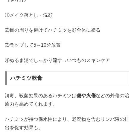
①メイク落とし・洗顔
②目の周りを避けてハチミツを顔全体に塗る
③ラップして5～10分放置
④ぬるま湯でしっかり流す→いつものスキンケア
ハチミツ軟膏
消毒、殺菌効果のあるハチミツは
傷や火傷
などの外傷の治
癒力を高めてくれます。
ハチミツが持つ保水性により、老廃物を含むリンパ液の排
出を促す効果も。